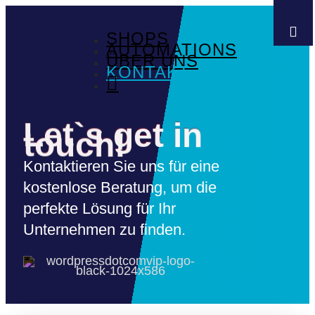
SHOPS
AUTOMATIONS
ÜBER UNS
KONTAKT

Let`s get in
touch!
Kontaktieren Sie uns für eine
kostenlose Beratung, um die
perfekte Lösung für Ihr
Unternehmen zu finden.